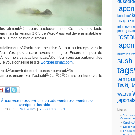
dusseld
japon
k
kobebeef
magazin
mirin
nori
no
plus alimentÃ© depuis quelques mois. Ce n’est pas faute
photo japan
enu mais la version 2.0.5 de WordPress est devenu instable et
resta
 ni la modification d’articles.
japon
artiellement rÃ©solu par une mise Ã jour au forceps vers la
 Tout n’est pas encore revenu en ligne. Encore un peu de
bruxelles
riz
 Ã jour ne s’est pas bien passÃ©e. Pour ceux qui partagent les
sushi
je vous conseille le site
wordpressmax.com
.
tag
faire dÃ©couvrir de nombreuses nouveautÃ©s.
ont pas encore vu, l’actualitÃ© a Ã©tÃ© mise en ligne via le
tempu
Tsukiji
t
wagyu
japonai
 Ã jour wordpress
,
twitter
,
upgrade wordpress
,
wordpress
,
wordpress instable
Posted in
Nouvelles
|
No Comments »
Liens
Accessoi
Commerce
Cuisine
Epicerie
Forum du