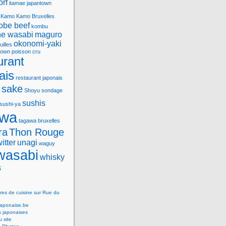
orf
itamae
japantown
Kamo
Kamo Bruxelles
obe beef
kombu
e wasabi
maguro
okonomi-yaki
uilles
town
poisson cru
urant
ais
restaurant japonais
sake
Shoyu
sondage
sushis
sushi-ya
awa
tagawa bruxelles
ra
Thon Rouge
witter
unagi
waguy
wasabi
whisky
s
res de cuisine sur Rue du
Japonaise.be
s japonaises
 site