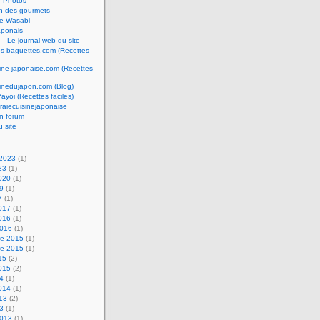
e Photos
n des gourmets
e Wasabi
aponais
 – Le journal web du site
os-baguettes.com (Recettes
sine-japonaise.com (Recettes
sinedujapon.com (Blog)
Yayoi (Recettes faciles)
raiecuisinejaponaise
n forum
u site
 2023
(1)
23
(1)
2020
(1)
19
(1)
7
(1)
2017
(1)
2016
(1)
2016
(1)
e 2015
(1)
e 2015
(1)
15
(2)
2015
(2)
14
(1)
2014
(1)
013
(2)
13
(1)
2013
(1)