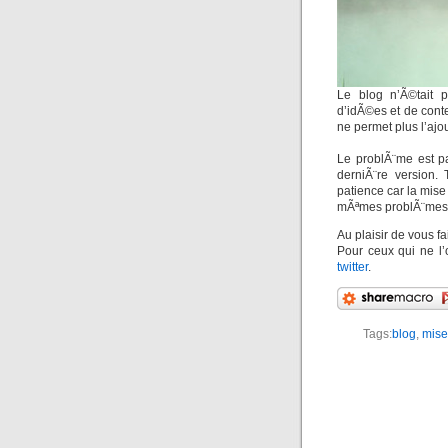
Le blog n’Ã©tait 
d’idÃ©es et de cont
ne permet plus l’ajout
Le problÃ¨me est p
derniÃ¨re version.
patience car la mise
mÃªmes problÃ¨mes, 
Au plaisir de vous 
Pour ceux qui ne l’
twitter
.
Tags:
blog
,
mise