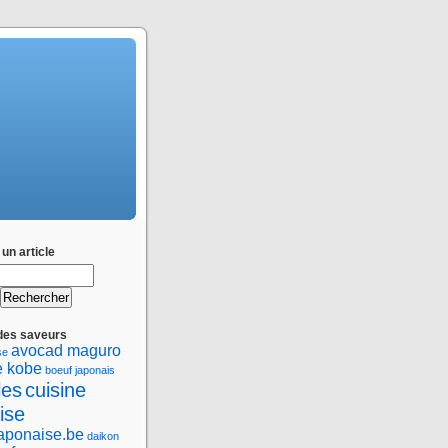
un article
des saveurs
avocad maguro
se
e kobe
boeuf japonais
les
cuisine
ise
japonaise.be
daikon