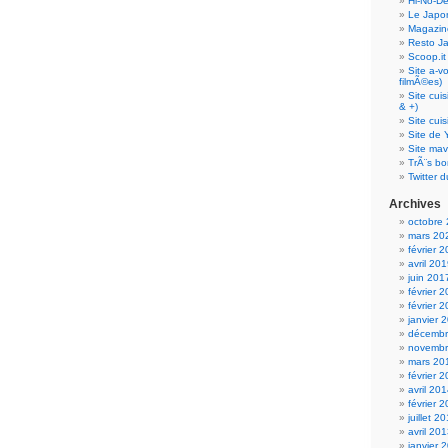
Hi-No-D
Le Japo
Magazin
Resto J
Scoop.it
Site a-v
filmÃ©es)
Site cui
& +)
Site cui
Site de 
Site mav
TrÃ¨s bo
Twitter d
Archives
octobre
mars 20
février 
avril 20
juin 201
février 
février 
janvier 
décembr
novembr
mars 20
février 
avril 20
février 
juillet 2
avril 20
janvier 