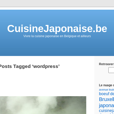
CuisineJaponaise.be
Vivre la cuisine japonaise en Belgique et ailleurs
Retrouver 
Posts Tagged ‘wordpress’
Le nuage 
avenue loui
boeuf d
Bruxel
japona
cuisine